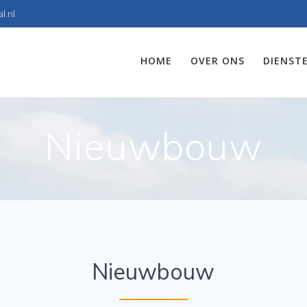
l.nl
HOME
OVER ONS
DIENST
Nieuwbouw
Nieuwbouw